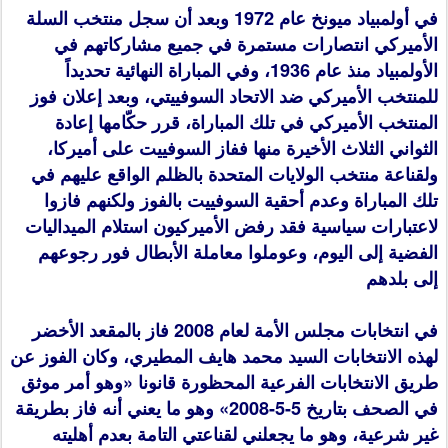
في أولمبياد ميونخ عام 1972 وبعد أن سجل منتخب السلة
الأميركي انتصارات مستمرة في جميع مشاركاتهم في
الأولمبياد منذ عام 1936، وفي المباراة النهائية تحديداً
للمنتخب الأميركي ضد الاتحاد السوفييتي، وبعد إعلان فوز
المنتخب الأميركي في تلك المباراة، قرر حكّامها إعادة
الثواني الثلاث الأخيرة منها ففاز السوفييت على أميركا،
ولقناعة منتخب الولايات المتحدة بالظلم الواقع عليهم في
تلك المباراة وعدم أحقية السوفييت بالفوز ولكنهم فازوا
لاعتبارات سياسية فقد رفض الأميركيون استلام الميداليات
الفضية إلى اليوم، وعوملوا معاملة الأبطال فور رجوعهم
إلى بلدهم
في انتخابات مجلس الأمة لعام 2008 فاز بالمقعد الأخضر
لهذه الانتخابات السيد محمد هايف المطيري، وكان الفوز عن
طريق الانتخابات الفرعية المحظورة قانونا «وهو أمر موثق
في الصحف بتاريخ 5-5-2008» وهو ما يعني أنه فاز بطريقة
غير شرعية، وهو ما يجعلني لقناعتي التامة بعدم أهليته