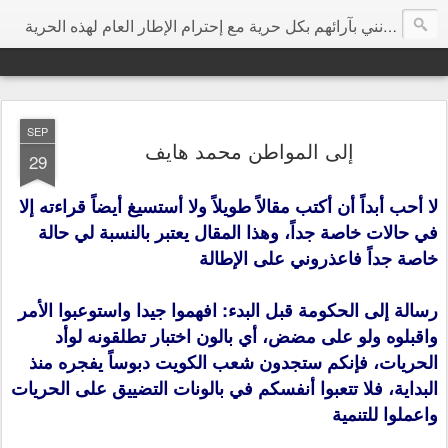
هي مساحة إرتأيت أن تكون مخصصة للتعبير عن الرأي بحرية مطلقة ودون تجريح شخصي، وأتمنى من كل الزوار الكرام أن يفيدونني بآرائهم بكل حرية مع إحترام الإطار العام لهذه الحرية
SEP
إلى المواطن محمد هايف
29
لا أحب أبداً أن أكتب مقالاً طويلاً ولا أستسيغ أيضاً قراءته إلا
في حالات خاصة جداً، وهذا المقال يعتبر بالنسبة لي حالة
خاصة جداً فاعذروني على الإطالة
رسالة إلى الحكومة قبل البدء: افهموا جيدا واستوعبوا الأمر
واقبلوه ولو على مضض، أي بالون اختبار تطلقونه لوأد
الحريات، فإنكم ستجدون شعب الكويت دبوساً يفجره منذ
البداية، فلا تتعبوا أنفسكم في بالونات التضييق على الحريات
واعملوا للتنمية