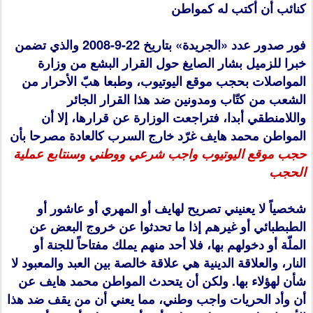
كنائب أن أكتب له كمواطن
فور صدور عدد «الجريدة» بتاريخ 22-9-2008 والذي تضمن
خبرا للزميل بشار الصايغ حول القرار البشع من وزارة
المواصلات بحجب موقع اليوتيوب، وطبعا هبّ الأحرار من
الشعب من كتّاب ومدونين ضد هذا القرار الجائر
واللامنطقي أبدا، فتراجعت الوزارة عن قرارها، إلا أن
المواطن محمد هايف غرّد خارج السرب كالعادة مصرحا بأن
حجب موقع اليوتيوب واجب شرعي ووطني وسنتابع عملية
الحجب
شخصياً لا يعنيني تصريح لهايف أو المهري أو عاشور أو
الطبطبائي أو غيرهم إذا ما تحدثوا عن خروج البعض عن
الملّة أو دخولهم بها، فلا أحد منهم يملك مفتاحاً للجنة أو
النار، والعلاقة الدينية هي علاقة خالصة بين العبد والمعبود لا
شأن لهؤلاء بها. ولكن أن يتحدث المواطن محمد هايف عن
أن وأد الحريات واجب وطني، مما يعني أن من يقف ضد هذا