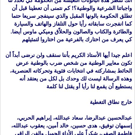
أنك تنتظر هذه البالونات التعيسة من الحكومة كي تحدد لنا
واجباتنا الشرعية والوطنية؟! كم نتمنى أن تعطينا قبل أن
تطلق الحكومة بالونها المقبل والذي سينفجر سريعا حتما
كما انفجرت سابقاته رأيا حول التلفاز والهاتف والسيارة
والطائرة والكتاب والصالون والحلاّق وميكي ماوس أيضا.
كي يعرف من اختارك بالفرعية من اختاروا لتمثيلهم
اعلم جيدا أيها الأستاذ الكريم بأننا سنقف ولن نرضى أبداً أن
تكون معايير الوطنية من شخص ضرب بالوطنية عرض
الحائط بمشاركته في انتخابات فئوية وتحركاته العنصرية،
وهذه الرسالة ليست لك وحدك بل لكل من يعتقد أنه
يستطيع أن يقمع لنا رأيا أو يقتل لنا كلمة
خارج نطاق التغطية
عبدالحسين عبدالرضا، سعاد عبدالله، إبراهيم الحربي،
إسمهان توفيق، هدى حسين، خالد أمين، يعقوب عبدالله،
فاطمة الصفي، شكراً على الأداء الجميل والفن الراقي