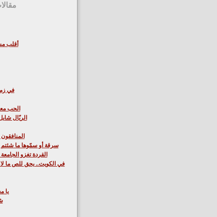
مقالا
أقلب مس
في زم
الحب معا
الريّال شايل
المنافقون -
سرقة أو سمّوها ما شئتم - 
القردة تغزو الجامعة -
في الكويت.. يحق للص ما ل
يا م
ش