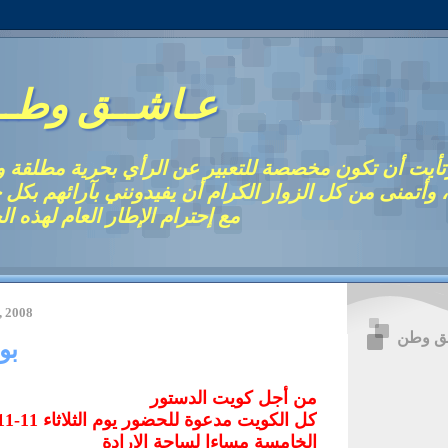
عـاشــق وطـ
أيت أن تكون مخصصة للتعبير عن الرأي بحرية مطلقة 
أتمنى من كل الزوار الكرام أن يفيدونني بآرائهم بكل 
مع إحترام الإطار العام لهذه ال
, 2008
ق وطن
بو
من أجل كويت الدستور
الخامسة مساءا لساحة الإرادة