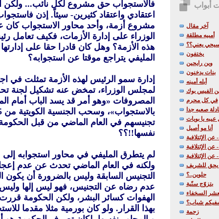
فالاستجواب حق مشروع لكل نائب... ولكن ا
ت أبواب
اعتقادي واعتقاد كثيرين- سيئاً. إذن فاستجوا
مشروع أزمة، وأحد محاور الاستجواب كان 
آخر مقال
الوزراء على إدارة الأزمات، فكيف تعامل رئي
أمبيه مطلقة
يحي يعني؟؟
هذه الأزمة؟ وهل كان قادرا حقا على إدارته
يختفون
المليفي يتراجع موقتا عن استجوابه؟
وين رايحين
بنات يدخنون
إدارة سمو الرئيس لهذه الأزمة تمثلت في اج
أبله أمينه
لمجلس الوزراء، تمخض عنه تشكيل لجنة تح
ن الفيس بوك
المصروفات «وهو أمر قد يسد الباب أمام الم
في كل محرم
دلة صعبه جدا
 عيبه يا بويات
تجنيسهم في العام الماضي من قبل الحكومة ا
أنا مو أصيل
نفسها!!؟؟
 عن الإئتلافية
عن الإئتلافية
لم يتطرق المليفي في محاور استجوابه إلى 
 عن الإئتلافية
ولكنه في العام الماضي تحدث عن عدم إعجا
ا يحق للشريف
التجنيس السابقة وليس بالضرورة أن يكون ا
حلوين..؟
بتزوّج سنّية
عدم رضاه عن التجنيس، فهو ليس إلها وليس
عشر السخفاء
الهفوات كسائر البشر، ولكن الحكومة قررت 
فيكم شباب؟
بهذا القرار. ولو كان بورمية مثلا مقدما للا
زحمة