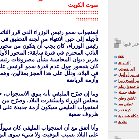
صوت الكويت
:::::::::::::::::::::::::::::::::::::::::::::::::::::
::::::::::::
استجواب سمو رئيس الوزراء الذي قرر النائب
تأجيله إلى حين الانتهاء من لجنة التحقيق 
تز فيها
رئيس الوزراء، كان يجب أن يتكون من محور
النائب المحترم في فترة سابقة: المحور الأو
666
تقرير ديوان المحاسبة بشأن مصروفات رئيس 
أبلة أمينة
كان يتمحور حول عدم قدرة سمو الرئيس على 
إلى حبيبتي
في البلاد، ودلّل على هذا العجز بمثالين، وهما 
حرامي أو أثول
وأزمة الرياضة
قير أصبح رمزا
ا حمدوا ربكم
طفلة جميلة
وما إن صرّح المليفي بأنه ينوي الاستجواب، 
عاشق وطن
مجلس الوزراء واستُنفرت البلاد، وصرّح من 
عطني بعد
استجواب المليفي سيكون أزمة جديدة على ا
كرة قدم
ظروف صعبة
كلة شخصية
نظرية
وأنا أتفق مع أن استجواب المليفي كان سيولّ
على البلاد بسبب التوقيت ولا شيء سوى الت