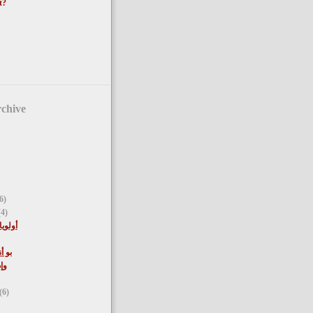
t?
chive
6)
(4)
أولوي
بو أ
وإ
(6)