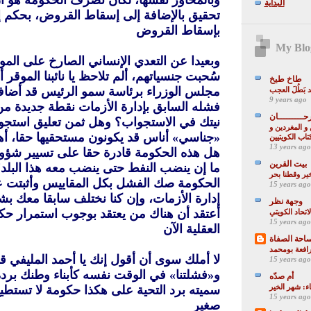
وبالمحاور نفسها، لكان تصرف الحكومة هو أ
البداية
تحقيق بالإضافة إلى إسقاط القروض، بحكم 
بإسقاط القروض
My Blog
وبعيدا عن التعدي الإنساني الصارخ على الم
سُحبت جنسياتهم، ألم تلاحظ يا نائبنا الموقر 
طاخ طيخ
مجلس الوزراء برئاسة سمو الرئيس قد أضا
9 years ago
فشله السابق بإدارة الأزمات نقطة جديدة من
حـــــــــان
نيتك في الاستجواب؟ وهل ثمن تعليق استج
و المغردين و
«جناسي» أناس قد يكونون مستحقيها حقا، أهكذ
كتاب الكويتيين
13 years ago
هل هذه الحكومة قادرة حقا على تسيير شؤون 
بيت القرين
ما إن ينضب النفط حتى ينضب معه هذا البلد
ر وقطنا بحر
الحكومة صك الفشل بكل المقاييس وأثبتت ع
15 years ago
إدارة الأزمات، وإن كنا نختلف سابقا معك بشأ
وجهة نظر
أعتقد أن هناك من يعتقد بوجوب استمرار حك
اتحاد الكويتي
15 years ago
العقلية الآن
احة الصفاة
افعة بومحمد
لا أملك سوى أن أقول إنك يا أحمد المليفي 
15 years ago
و«فشلتنا» في الوقت نفسه كأبناء وطنك بردة
أم صدّه
اء: شهر الخير
سميته برد التحية على هكذا حكومة لا تستطيع
15 years ago
صغير