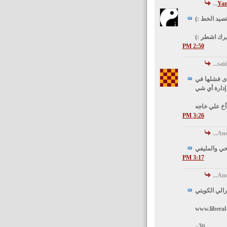
Ya
صيد الخط :)
رك اشطر :)
2:50 PM
دى فشلها في
إدارة أي شي
أخ علي خاجه
3:26 PM
Ano
ي والمليفي
3:17 PM
Ano
رالي الكويتي
www.liberal