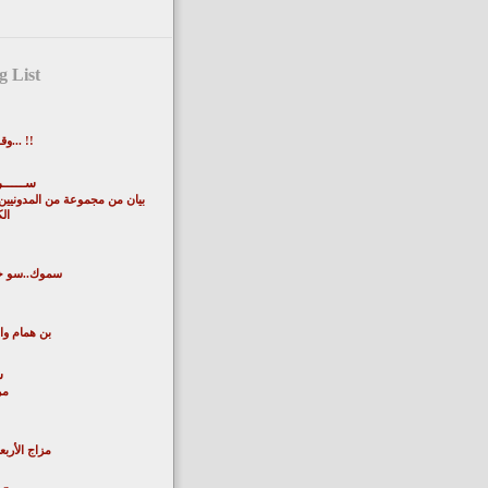
 List
وقد بَطُلَ العجب... !!
ســـــر
بيان من مجموعة من المدونيين 
ال
سموك..سو خي
بن همام وال
س
مر
مزاج الأربع