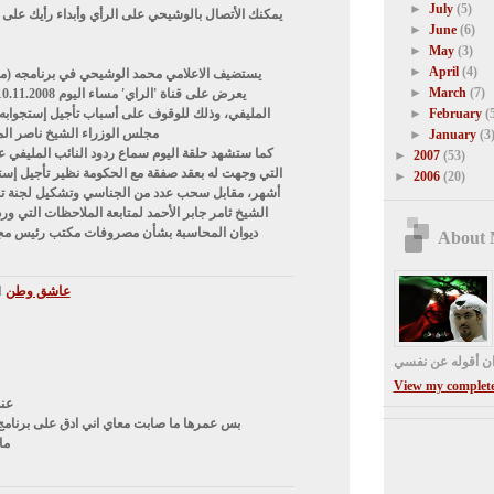
►
July
(5)
يمكنك الأتصال بالوشيحي على الرأي وأبداء رأيك على 
►
June
(6)
►
May
(3)
►
April
(4)
يستضيف الاعلامي محمد الوشيحي في برنامجه (م
►
March
(7)
المليفي، وذلك للوقوف على أسباب تأجيل إستجواب
►
February
(
مجلس الوزراء الشيخ ناصر الم
►
January
(3
كما ستشهد حلقة اليوم سماع ردود النائب المليفي ع
►
2007
(53)
►
2006
(20)
أشهر، مقابل سحب عدد من الجناسي وتشكيل لجنة تح
الشيخ ثامر جابر الأحمد لمتابعة الملاحظات التي و
ديوان المحاسبة بشأن مصروفات مكتب رئيس مجل
About
عاشق وطن
said...
ن أقوله عن نفسي
View my complete 
عن
بس عمرها ما صابت معاي اني ادق على برنامج
ما