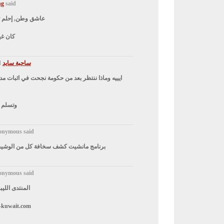
ng
said...
عاشق وطن, إحلم ت
كان غي
ساحبة سايد
said...
ايييه وماذا ننتظر بعد من حكومة نجحت في اثبات م
وتسلم 
nymous said...
برنامج مانشيت كشف سخافة كل من الوشيح
nymous said...
المنتدى الليب
-kuwait.com