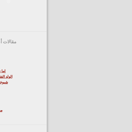
مقالات أع
إما 
الولد الف
شيوخن
مش