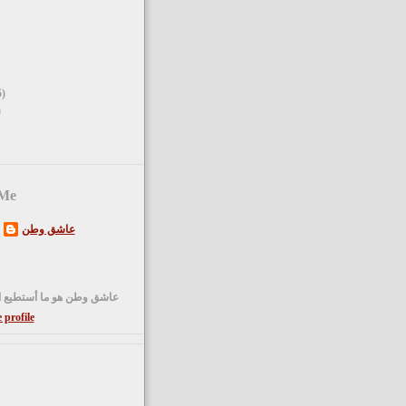
5)
)
 Me
عاشق وطن
عاشق وطن هو ما أستطيع ا
profile