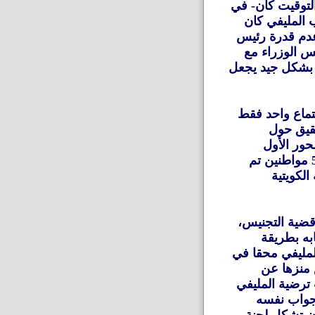
لتوقيت كان- في
ب المليفي كان
عدم قدرة رئيس
س الوزراء مع
ا بشكل جيد يجعل
تماع واحد فقط
قيق حول
حور الأول
بالاستجواب»، وسحب الجنسية الكويتية من 5 مواطنين تم
لكويتية
قضية التجنيس،
به بطريقة
لمليفي محقا في
 منزها عن
ترضية المليفي
ستجواب نفسه