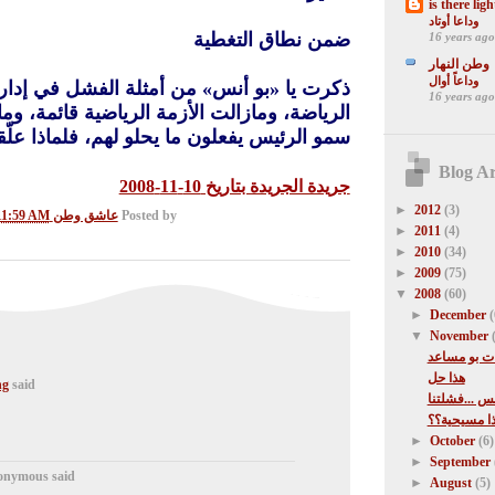
is there ligh
وداعا أوتاد
ضمن نطاق التغطية
16 years ago
وطن النهار
وداعاً أوال
ذكرت يا «بو أنس» من أمثلة الفشل في إدارة
16 years ago
الرياضة، ومازالت الأزمة الرياضية قائمة، وما
سمو الرئيس يفعلون ما يحلو لهم، فلماذا عل
Blog Ar
جريدة الجريدة بتاريخ 10-11-2008
►
2012
(3)
Posted by
عاشق وطن
11:59 AM
his
►
2011
(4)
►
2010
(34)
►
2009
(75)
▼
2008
(60)
►
December
(
▼
November
ات بو مساعد
هذا حل
ng
said...
نس ...فشلتنا
ذا مسيحية؟؟
►
October
(6)
►
September
nymous said...
►
August
(5)