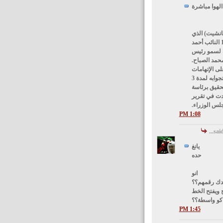
الهوا مباشرة
انشيت) الذي
يعرض على قناة 'الراي' مساء اليوم 10.11.2008 النائب أحمد
ه لسمو رئيس
حمد الصباح.
لى الإتهامات
التي وجهت له بعقد صفقة مع الحكومة نظير تأجيل إستجوابه لمدة 3
قيق برئاسة
ردت في تقرير
س الوزراء.
1:08 PM
يانغ
حده
انو
دك رقمهم؟؟
 ويفتح الخط
كو واسطة؟؟
1:45 PM