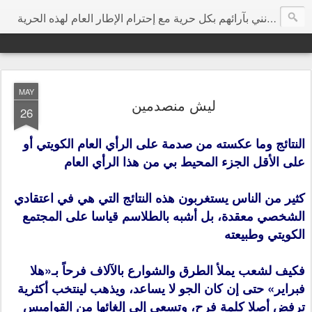
هي مساحة إرتأيت أن تكون مخصصة للتعبير عن الرأي بحرية مطلقة ودون تجريح شخصي، وأتمنى من كل الزوار الكرام أن يفيدونني بآرائهم بكل حرية مع إحترام الإطار العام لهذه الحرية
MAY
ليش منصدمين
26
النتائج وما عكسته من صدمة على الرأي العام الكويتي أو
على الأقل الجزء المحيط بي من هذا الرأي العام
كثير من الناس يستغربون هذه النتائج التي هي في اعتقادي
الشخصي معقدة، بل أشبه بالطلاسم قياسا على المجتمع
الكويتي وطبيعته
فكيف لشعب يملأ الطرق والشوارع بالآلاف فرحاً بـ«هلا
فبراير» حتى إن كان الجو لا يساعد، ويذهب لينتخب أكثرية
ترفض أصلا كلمة فرح، وتسعى إلى إلغائها من القواميس