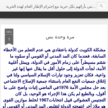
هي مساحة إرتأيت أن تكون مخصصة للتعبير عن الرأي بحرية مطلقة ودون تجريح شخصي، وأتمنى من كل الزوار الكرام أن يفيدونني بآرائهم بكل حرية مع إحترام الإطار العام لهذه الحرية
DEC
مرة وحدة بس
1
مشكلة الكويت كدولة باعتقادي هي عدم التعلم من الأخطاء
السابقة، فعندما كان المد المدني أو القومي أو سمّوه ما
شئتم مسيطراً على زمام الأمور في الدولة، ويمثل أغلبية
الأمة، لجأت الدولة إلى حلول أقل ما يقال عنها إنها غير
واعية، فكان تعزيز وجود تيارات الإسلام السياسي ولنا في
إغلاق جمعيات النفع العام باستثناء جمعية الإصلاح الاجتماعي
بعد حل مجلس الأمة 1976في الماضي إثبات واضح على ما
أقول، وبالطبع لم يكن هذا الإجراء هو الوحيد، بل كان
التجنيس العشوائي قبيل انتخابات1967 لخلط موازين القوى
هو ملاذ آخر انتهجته الدولة لتقليص المد المدني أو القومي أو