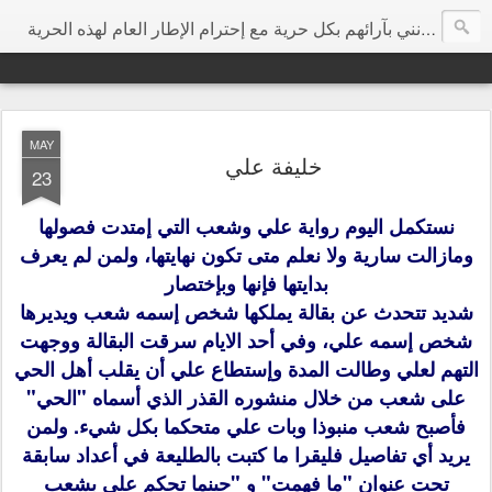
هي مساحة إرتأيت أن تكون مخصصة للتعبير عن الرأي بحرية مطلقة ودون تجريح شخصي، وأتمنى من كل الزوار الكرام أن يفيدونني بآرائهم بكل حرية مع إحترام الإطار العام لهذه الحرية
MAY
خليفة علي
23
نستكمل اليوم رواية علي وشعب التي إمتدت فصولها
ومازالت سارية ولا نعلم متى تكون نهايتها، ولمن لم يعرف
بدايتها فإنها وبإختصار
شديد تتحدث عن بقالة يملكها شخص إسمه شعب ويديرها
شخص إسمه علي، وفي أحد الايام سرقت البقالة ووجهت
التهم لعلي وطالت المدة وإستطاع علي أن يقلب أهل الحي
على شعب من خلال منشوره القذر الذي أسماه "الحي"
فأصبح شعب منبوذا وبات علي متحكما بكل شيء. ولمن
يريد أي تفاصيل فليقرا ما كتبت بالطليعة في أعداد سابقة
تحت عنوان "ما فهمت" و "حينما تحكم علي بشعب