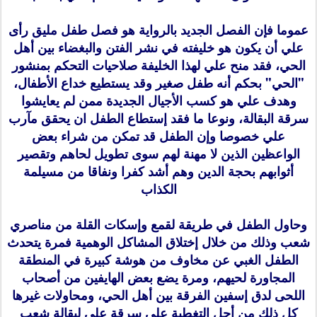
عموما فإن الفصل الجديد بالرواية هو فصل طفل مليق رأى
علي أن يكون هو خليفته في نشر الفتن والبغضاء بين أهل
الحي، فقد منح علي لهذا الخليفة صلاحيات التحكم بمنشور
"الحي" بحكم أنه طفل صغير وقد يستطيع خداع الأطفال،
وهدف علي هو كسب الأجيال الجديدة ممن لم يعايشوا
سرقة البقالة، ونوعا ما فقد إستطاع الطفل ان يحقق مآرب
علي خصوصا وإن الطفل قد تمكن من شراء بعض
الواعظين الذين لا مهنة لهم سوى تطويل لحاهم وتقصير
أثوابهم بحجة الدين وهم أشد كفرا ونفاقا من مسيلمة
الكذاب
وحاول الطفل في طريقة لقمع وإسكات القلة من مناصري
شعب وذلك من خلال إختلاق المشاكل الوهمية فمرة يتحدث
الطفل الغبي عن مخاوف من هوشة كبيرة في المنطقة
المجاورة لحيهم، ومرة يضع بعض الهايفين من أصحاب
اللحى لدق إسفين الفرقة بين أهل الحي، ومحاولات غيرها
كل ذلك من أجل التغطية على سرقة علي لبقالة شعب