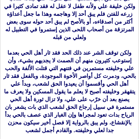
ولكن خليفة علي ولأنه طفل لا عقل له فقد تمادى كثيرا في
زرعه للفتن فلم يبق أحد إلا وهاجمه وهذا ما جعل أعداؤه
أكثر من أصدقاءه، أو بالأصح لم يبق أحد حوله سوى بعض
المرتزقة من أصحاب اللحى الذين إستمروا في التطبيل له
ولعلي من قبله
ولكن توقف الشر عند ذلك الحد فقد ثار أهل الحي بعدما
إستوعب كثيرون منهم أن الصمت لا يجديهم بشيء، وأن
علي وخليفته مستمرين في فتنهم التي قتلت الألفة والحب
بالحي، ودمرت كل أواصر الأخوة الموجودة، وبالفعل فقد ثار
أهل الحي وأقسموا أن يعيدوا الحق لشعب، وبدأ علي
يتقهقر وخليفته أصبح لا يعلم ما يقول المسكين ولا يعرف ما
يصنع بعد أن خرّب على علي، ولا تزال ثورة أهل الحي
مستمرة في سبيل إرجاع الحق لشعب الذي بات يشعر بان
الرياح بدات تعود لمجراها وإن الغبار الذي عصف بالحي بدأ
بالإنقشاع، ولم يبق بالرواية إلا فصل أخير سيكون محزن
جدا لعلي وخليفته. والقادم أجمل لشعب