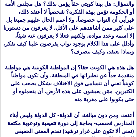
والسؤال: هل بيننا كويتي حقاً يؤمن بذلك؟ هل مجلس الأمة
أو الحكومة تؤمن بهذه الفكرة؟ شخصياً لا أعتقد ذلك،
فبرأيي أن النواب خصوصاً، ولا أعمم الحال عليهم جميعا بل
على كثير ممن أشاهدهم على الأقل، لا يعرفون من دستورنا
إلا اسمه وعدد مواده، ولكنهم فعلا لا يعرفون عنه شيئاً،
وأدلل على هذا الكلام بوجود نواب يفرضون علينا كيف نفكر،
وبماذا نعتقد، وكيف نتصرف؟
هل هذه هي الكويت حقا؟ إن المواطنة الكويتية هي مواطنة
متقدمة جداً عن نظيراتها في المنطقة، وأن تكون مواطناً
كويتياً تعني أن تتسامى فوق الاختلاف بشكل يصعب على
الكثيرين، ممَن يعيشون على هذه الأرض، أن يتحملوه أو
حتى يكونوا على مقربة منه
أعتقد، ومن دون مبالغة، أن الدولة- كل الدولة وليس أبناء
المدارس فحسب- بحاجة إلى دورة تثقيفية وتوعوية مكثفة
(تمنى ألا تكون على غرار ترشيد) تقدم المعنى الحقيقي