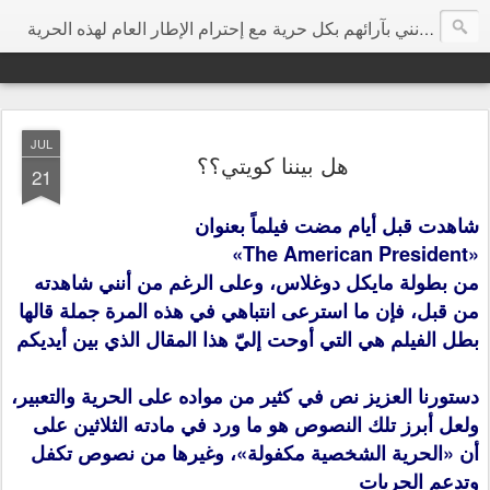
هي مساحة إرتأيت أن تكون مخصصة للتعبير عن الرأي بحرية مطلقة ودون تجريح شخصي، وأتمنى من كل الزوار الكرام أن يفيدونني بآرائهم بكل حرية مع إحترام الإطار العام لهذه الحرية
JUL
هل بيننا كويتي؟؟
21
شاهدت قبل أيام مضت فيلماً بعنوان
«The American President»
من بطولة مايكل دوغلاس، وعلى الرغم من أنني شاهدته
من قبل، فإن ما استرعى انتباهي في هذه المرة جملة قالها
بطل الفيلم هي التي أوحت إليّ هذا المقال الذي بين أيديكم
دستورنا العزيز نص في كثير من مواده على الحرية والتعبير،
ولعل أبرز تلك النصوص هو ما ورد في مادته الثلاثين على
أن «الحرية الشخصية مكفولة»، وغيرها من نصوص تكفل
وتدعم الحريات