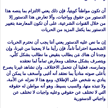
أن تكون مواطناً كويتياً، فإن ذلك يعني الالتزام بما ينصه هذا
الدستور من حقوق وواجبات، وألا تعارض هذا الدستور إلا
من خلال القنوات الشرعية، على أن تكون المعارضة بتغيير
الدستور بما يكفل المزيد من الحريات
إن ما نص عليه الدستور يعني أننا يجب أن نحترم الحريات
الشخصية احتراماً تاماً، فإن رأينا ما لا يعجبنا من غيرنا، وإن
وجدنا أن هناك مَن يطالب بنقيض ما نطالب بشكل كلّي،
ويتصرف بشكل مختلف ومعارض تماماً لما نعتقده
ونمارسه، فعلينا أن نتحمل الاختلاف. وان نشاهد غيرنا يصرخ
بأعلى صوته منادياً بما نعتقد أنه أغبى وأسخف ما يمكن أن
ينادي به شخص على الإطلاق، ومع هذا لا نعزله عن الأمة،
ولا ننبذه منها، والسبب بسيط، وهو أنه مواطن له حقوقه
التي لا تختلف عن حقوقي وعليه واجبات لا تختلف عن
واجباتي الدستورية