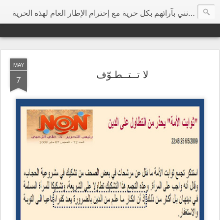
هي مساحة إرتأيت أن تكون مخصصة للتعبير عن الرأي بحرية مطلقة ودون تجريح شخصي، وأتمنى من كل الزوار الكرام أن يفيدونني بآرائهم بكل حرية مع إحترام الإطار العام لهذه الحرية
MAY
لا تــتــطـوّف
7