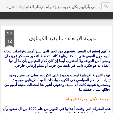
هي مساحة إرتأيت أن تكون مخصصة للتعبير عن الرأي بحرية مطلقة ودون تجريح شخصي، وأتمنى من كل الزوار الكرام أن يفيدونني بآرائهم بكل حرية مع إحترام الإطار العام لهذه الحرية
AUG
تدوينة الاربعاء - ما يفيد الكيماوي
12
لا أفهم إستغراب البعض وتعجبهم من الخبر الذي نشر أمس وتواصلت تبعاته
اليوم حول القبض على شبكة إرهابية كانت تخطط لتفجير معسكر عريفجان
ومبنى أمن الدولة، ولا أستغرب أيضا إن كان كلام المتهمين بأن ما أرادوا
القيام به هو فكرة ذاتية غير نابعة من حزب أو تنظم إرهابي خارجي.
فهذه التجربة الإرهابية ليست بجديدة على الكويت، فعلى مر سنين وجود
تيارات الإسلام السياسي في الكويت واحداث العبث الإرهابي موجودة
ومستمرة شيعية كانت أم سنية، ودعوني أشير هنا لمحطات معينة أصبو من
خلالها لتبيان حقيقة ما:
المحطة الأولى: معركة الجهراء
هذه المعركة التي وقعت أحداثها في اكتوبر من عام 1920 بين آل سعود وآل