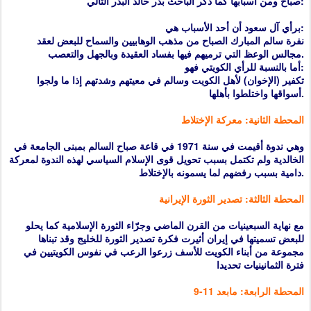
صباح ومن أسبابها كما ذكر الباحث بدر خالد البدر التالي:
برأي آل سعود أن أحد الأسباب هي:
نفرة سالم المبارك الصباح من مذهب الوهابيين والسماح للبعض لعقد
مجالس الوعظ التي ترميهم فيها بفساد العقيدة وبالجهل والتعصب.
أما بالنسبة للرأي الكويتي فهو:
تكفير (الإخوان) لأهل الكويت وسالم في معيتهم وشدتهم إذا ما ولجوا
أسواقها واختلطوا بأهلها.
المحطة الثانية: معركة الإختلاط
وهي ندوة أقيمت في سنة 1971 في قاعة صباح السالم بمبنى الجامعة في
الخالدية ولم تكتمل بسبب تحويل قوى الإسلام السياسي لهذه الندوة لمعركة
دامية بسبب رفضهم لما يسمونه بالإختلاط.
المحطة الثالثة: تصدير الثورة الإيرانية
مع نهاية السبعينيات من القرن الماضي وجرّاء الثورة الإسلامية كما يحلو
للبعض تسميتها في إيران أثيرت فكرة تصدير الثورة للخليج وقد تبناها
مجموعة من أبناء الكويت للأسف زرعوا الرعب في نفوس الكويتيين في
فترة الثمانينيات تحديدا
المحطة الرابعة: مابعد 11-9