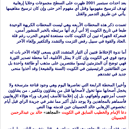
بعد احداث سبتمبر 2001 ظهرت على السطح مجموعات وخلايا إرهابية
تهدف لترسيخ مفهومها وقتل أي مفهوم آخر حتى وإن كان ترسيخ مفاهيمها
يأتي عن طريق التدمير والقتل.
تعمدت ذكر هذه المحطات الأربعه وهي ليست المحطات الكريهة الوحيدة
طبعا في تاريخ الكويت إلا أني أرى أنها مرتبطه بالخبر المنشور أمس،
فمعركة الجهراء تبين أن الكويت كانت مستعدة لخوض الحرب رغم قلة
العتاد والقوة في سبيل رفض التزمت والتشدد والتكفير وإلغاء الآخر.
أما ندوة الإختلاط فتبين أن التيار المتشدد الذي يسعى لإلغاء الآخر بات له
وجود قوي في الكويت وإن كان لا يمثل الأغلبية، أما محطة تصدير الثورة
فهي توضح أن المتزمتين ليسوا مقتصرين على مذهب أو طائفة واحدة بل
من الطائفتين الرئيسيتين في الكويت (السنة والشيعة) وقد أخذوا منحى
جديد في تشددهم
وأخيرا المحطة الرابعة التي نعاصرها اليوم وهي وجود قناعة مترسخة ولا
يخجل أصحابها منها تخول لأصحابها قتل من يشاؤون وتكفير ، من يشاؤون
حسب أمزجتهم وأهوائهم، بل إن إعلامنا للأسف إنجرف وراء هؤلاء الإرهابيين
فأسماهم بالمجاهدين ولا يوجد دليل أكبر مما نشر في جريدة الراي قبل أيام
بخصوص الإرهابي خالد الحسينان حين قدمته بهذا النص:
دعا الإمام والخطيب السابق في الكويت
«المجاهد»
خالد بن عبدالرحمن
الحسينان
نعم فقد أسمته بالمجاهد وهو الذي يساهم في قتل وتشريد الناس، بل ليس