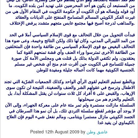
من المستبعد أن يكون هو أحد المحرضين على تهديد أمن بلده الكويت. ما
أود قوله وإيصاله هو أن الكويت أو حكومة الكويت في المقام الأول هي من
غيرت الفكر الكويتي المسالم المتسامح المنفتح على الديانات والعقائد
والمذاهب لدرجة أصبح فيها مجتمع عابس متجهم متشدد يرفض الإختلاف.
فبدأت التحويل من خلال التحالف مع قوى الإسلام السياسي أملا في الحد
من المد الليبرالي المدني، وكان لها ذلك ولكن النتائج وخيمة، وعى ضوء هذا
التحالف البغيض مع قوى الإسلام السياسي من طائفة واحدة فإن المتخلفين
من الطائفة الأخرى تمترسوا وراء العنف وأي قشة تمنحهم القوة كما
يعتقدون، ولم تكتفي الدولة بذلك بل قتلت هي ومجلس الأمة كل صورة
جميلة للتسامح في الكويت حين أقرت عدم منح أي شخص غير مسلم
الجنسية الكويتية مهما كانت أعماله جليلة ومفيدة للوطن.
وبالطبع تسليم التعليم لقوى الرأي الواحد وكذلك الجمعيات الشرّية التي تجند
الاطفال وترسخ في عقولهم الشر والعنف والضغينة، النتيجة لن تكون سوى
الإرهاب، والقبض على 6 أفراد كل ثلاث سنوات لن يقتل المشكلة أبدا، بل
.
التعليم والحزم هم من سيحلونها
السلسلة مازالت مستمرة ولم تمر مئة عام على معركة الجهراء، وإلى الآن
لا يوجد أي مؤشر لقطع سلسلة التردي تلك، بل أن نمو هذا السرطان في
الجسد الكويتي مازال مستمرا ويتنامى، ومالم نفعل شيء اليوم فإن العلاج
.
الكيماوي لن يفيد غدا
عاشق وطن
by
12th August 2009
Posted